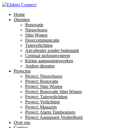
Home
Diensten
Renovatie
Nieuwbouw
Slim Wonen
Deurcommunicatie
Tuinverlichting
Aircoheater zonder buitenunit
Centraal stofzuigsysteem
Kleine aanpassingswerken
Andere diensten
Projecten
Project: Nieuwbouw
Project: Renovatie
Project: Slim Wonen
Project: Renovatie Slim Wonen
Project: Tuinverlichting
Project: Verlichting
Project: Magazijn
Project: Alarm Tuinbeamers
Project: Aanpassen Verdeelbord
Over ons
Contact