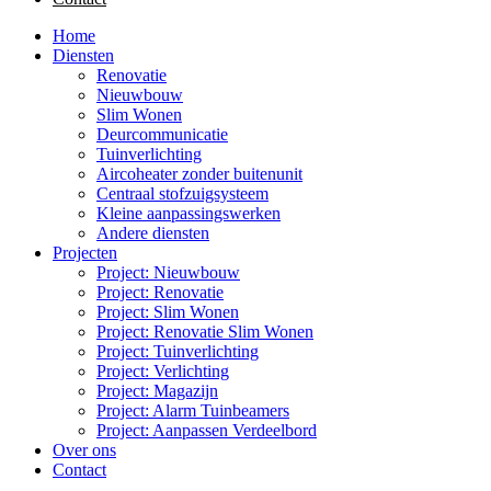
Home
Diensten
Renovatie
Nieuwbouw
Slim Wonen
Deurcommunicatie
Tuinverlichting
Aircoheater zonder buitenunit
Centraal stofzuigsysteem
Kleine aanpassingswerken
Andere diensten
Projecten
Project: Nieuwbouw
Project: Renovatie
Project: Slim Wonen
Project: Renovatie Slim Wonen
Project: Tuinverlichting
Project: Verlichting
Project: Magazijn
Project: Alarm Tuinbeamers
Project: Aanpassen Verdeelbord
Over ons
Contact